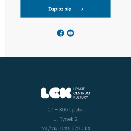
Zapisz się
27 – 300 Lipsko
ul. Rynek 2
tel./fax. |048| 3780 131