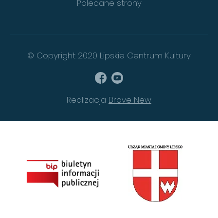
Polecane strony
© Copyright 2020 Lipskie Centrum Kultury
Realizacja
Brave New