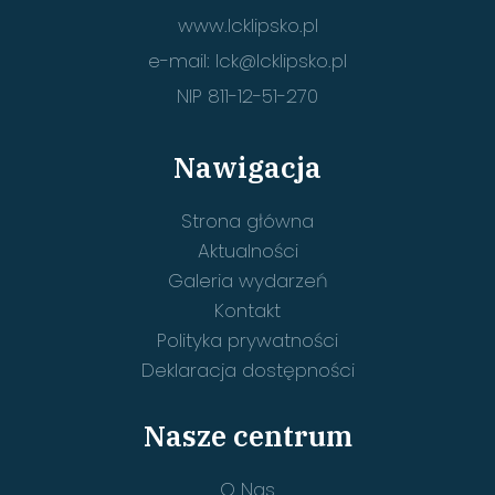
www.lcklipsko.pl
e-mail:
lck@lcklipsko.pl
NIP 811-12-51-270
Nawigacja
Strona główna
Aktualności
Galeria wydarzeń
Kontakt
Polityka prywatności
Deklaracja dostępności
Nasze centrum
O Nas