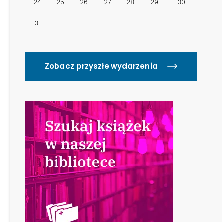
24
25
26
27
28
29
30
31
Zobacz przyszłe wydarzenia