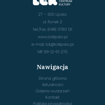
27 – 300 Lipsko
ul. Rynek 2
tel./fax. |048| 3780 131
www.lcklipsko.pl
e-mail:
lck@lcklipsko.pl
NIP 811-12-51-270
Nawigacja
Strona główna
Aktualności
Galeria wydarzeń
Kontakt
Polityka prywatności