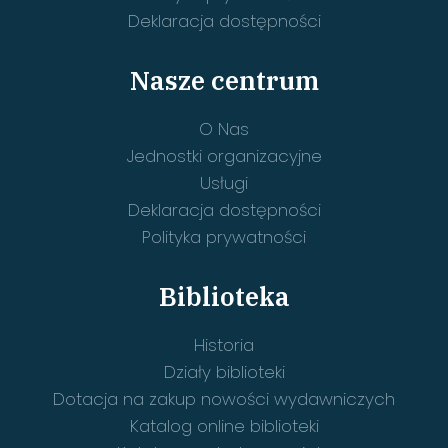
Deklaracja dostępności
Nasze centrum
O Nas
Jednostki organizacyjne
Usługi
Deklaracja dostępności
Polityka prywatności
Biblioteka
Historia
Działy biblioteki
Dotacja na zakup nowości wydawniczych
Katalog online biblioteki