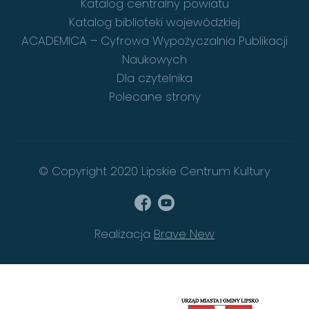
Katalog centralny powiatu
Katalog biblioteki wojewódzkiej
ACADEMICA – Cyfrowa Wypożyczalnia Publikacji
Naukowych
Dla czytelnika
Polecane strony
© Copyright 2020 Lipskie Centrum Kultury
Realizacja
Brave New